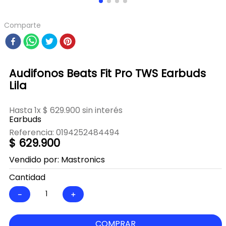
Comparte
Audifonos Beats Fit Pro TWS Earbuds
Lila
Hasta
1
x
$
629
.
900
sin interés
Earbuds
Referencia
:
0194252484494
$
629
.
900
Vendido por:
Mastronics
Cantidad
－
＋
COMPRAR