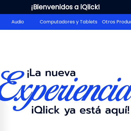
¡Bienvenidos a iQlick!
Audio
Computadores y Tablets
Otros Produ