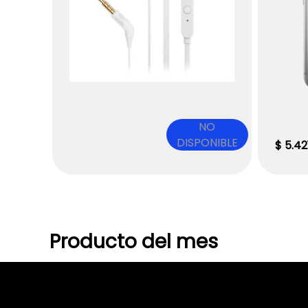
NO
DISPONIBLE
$
5
.
42
Producto del mes